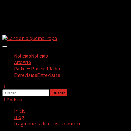
Saltar
Facebook
al
Twitter
contenido
Youtube
Instagram
Menú
principal
Noticias
Noticias
Arte
Arte
Radio – Podcast
Radio
Entrevistas
Entrevistas
Buscar:
Podcast
Inicio
Blog
fragmentos de nuestro entorno