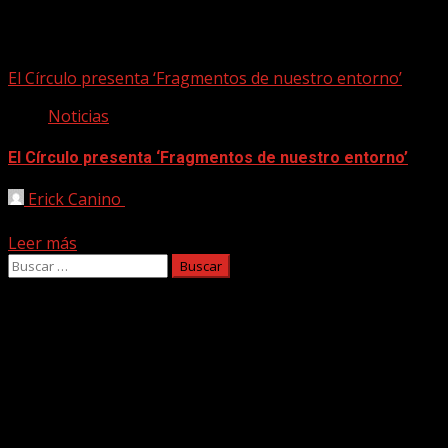
fragmentos de nuestro entorn
El Círculo presenta ‘Fragmentos de nuestro entorno’
Noticias
El Círculo presenta ‘Fragmentos de nuestro entorno’
Erick Canino
09/10/2023
La exposición permanecerá abierta hasta el próximo 20 de o
Leer más
Buscar:
Facebook