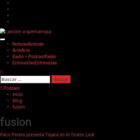
Saltar
Facebook
al
Twitter
contenido
Youtube
Instagram
Menú
Noticias
Noticias
principal
Arte
Arte
Radio – Podcast
Radio
Entrevistas
Entrevistas
Buscar:
Podcast
Inicio
Blog
fusion
fusion
Paco Perera presenta Tájara en el Teatro Leal