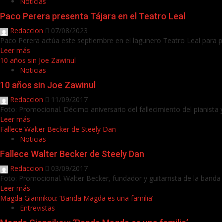
Noticias
Paco Perera presenta Tájara en el Teatro Leal
Redaccion
07/08/2023
Paco Perera actúa este septiembre en el lagunero Teatro Leal para pr
Leer más
10 años sin Joe Zawinul
Noticias
10 años sin Joe Zawinul
Redaccion
11/09/2017
Foto: Promocional. Décimo aniversario del fallecimiento del pianista 
Leer más
Fallece Walter Becker de Steely Dan
Noticias
Fallece Walter Becker de Steely Dan
Redaccion
03/09/2017
Foto: Promocional. Walter Becker, fundador y guitarrista de la banda 
Leer más
Magda Giannikou: ‘Banda Magda es una familia’
Entrevistas