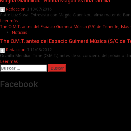
Magda Giannikou: ‘Banda Magda es una familia’
Redaccion
18/07/2016
Foto: Luz Sosa. Entrevista con Magda Giannikou, alma mater de Ban
Leer más
The O.M.T. antes del Espacio Guimerá Música (S/C de Tenerife, Islas 
Noticias
The O.M.T. antes del Espacio Guimerá Música (S/C de Te
Redaccion
11/08/2012
Orchilla Meridian Time (O.M.T.) antes de su concierto del próximo día 
Leer más
Buscar:
Facebook