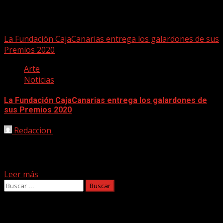
galardones
La Fundación CajaCanarias entrega los galardones de sus
Premios 2020
Arte
Noticias
La Fundación CajaCanarias entrega los galardones de
sus Premios 2020
Redaccion
12/12/2020
El Espacio Cultural CajaCanarias de Santa Cruz de
Tenerife acogió el acto de anuncio de los
correspondientes...
Leer más
Buscar:
Facebook