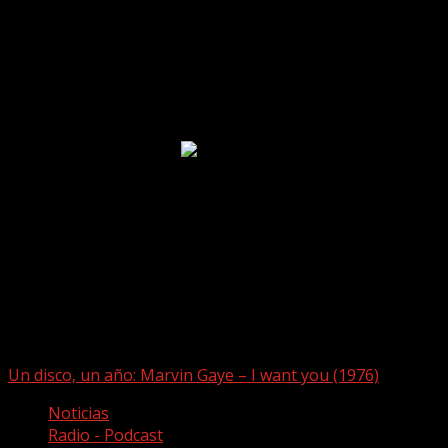
Puede que te hayas perdido
Un disco, un año: Marvin Gaye – I want you (1976)
Noticias
Radio - Podcast