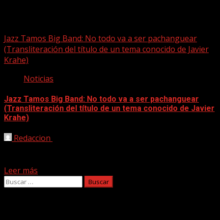
Jazz Tamos Big Band
Jazz Tamos Big Band: No todo va a ser pachanguear
(Transliteración del título de un tema conocido de Javier
Krahe)
Noticias
Jazz Tamos Big Band: No todo va a ser pachanguear
(Transliteración del título de un tema conocido de Javier
Krahe)
Redaccion
16/07/2023
Este jueves, 13 de julio, tuvimos el placer de asistir a la V
muestra de Big Bands...
Leer más
Buscar:
Facebook