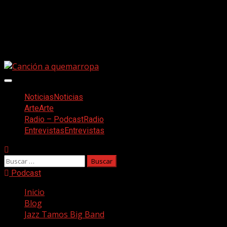
Saltar
Facebook
al
Twitter
contenido
Youtube
Instagram
Menú
principal
Noticias
Noticias
Arte
Arte
Radio – Podcast
Radio
Entrevistas
Entrevistas
Buscar:
Podcast
Inicio
Blog
Jazz Tamos Big Band