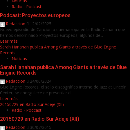
Noticias
Radio - Podcast
Podcast: Proyectos europeos
Redaccion
12/02/2025
Nuevo episodio de Canción a quemarropa en la Radio Canaria que
hemos denominado Proyectos europeos, algunos de...
Leer más
Sarah Hanahan publica Among Giants a través de Blue Engine
Records
Noticias
Sarah Hanahan publica Among Giants a través de Blue
Engine Records
Redaccion
24/06/2024
Blue Engine Records, el sello discográfico interno de Jazz at Lincoln
Center, se enorgullece de presentar el...
Leer más
20150729 en Radio Sur Adeje (XII)
Radio - Podcast
20150729 en Radio Sur Adeje (XII)
Redaccion
30/07/2015