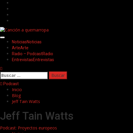
Saltar
Facebook
al
Twitter
contenido
Youtube
Instagram
Menú
Noticias
Noticias
principal
Arte
Arte
Radio – Podcast
Radio
Entrevistas
Entrevistas
Buscar:
Podcast
Inicio
Blog
Jeff Tain Watts
Jeff Tain Watts
Podcast: Proyectos europeos