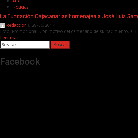
Arte
Noticias
La Fundación Cajacanarias homenajea a José Luis Sa
Redaccion
28/06/2017
Foto: Promocional. Con motivo del centenario de su nacimiento, el E
Leer más
Buscar:
Facebook