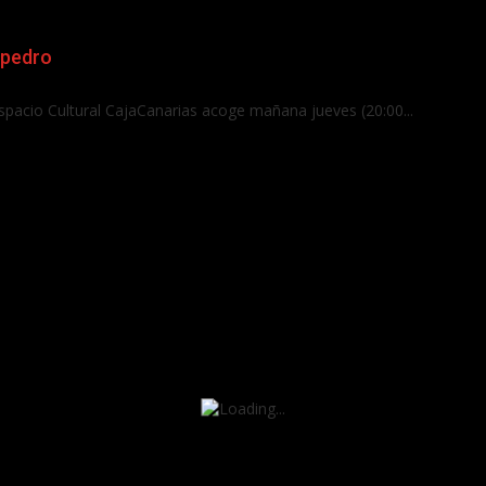
mpedro
spacio Cultural CajaCanarias acoge mañana jueves (20:00...