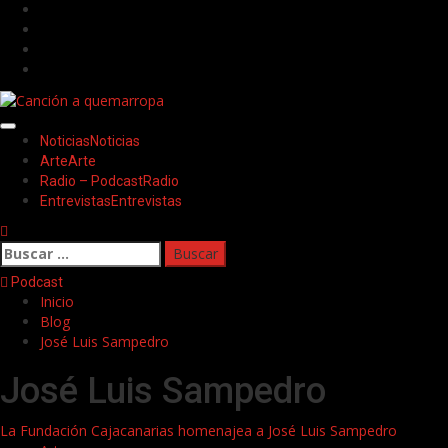
Saltar
Facebook
al
Twitter
contenido
Youtube
Instagram
Menú
Noticias
Noticias
principal
Arte
Arte
Radio – Podcast
Radio
Entrevistas
Entrevistas
Buscar:
Podcast
Inicio
Blog
José Luis Sampedro
José Luis Sampedro
La Fundación Cajacanarias homenajea a José Luis Sampedro