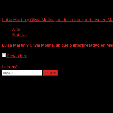
malditos tacones
Luisa Martín y Olivia Molina, un duelo interpretativo en M
Arte
Noticias
Luisa Martín y Olivia Molina, un duelo interpretativo en M
Redaccion
26/03/2025
Dos de las grandes actrices del momento, Luisa Martín y Ol
Leer más
Buscar:
Facebook