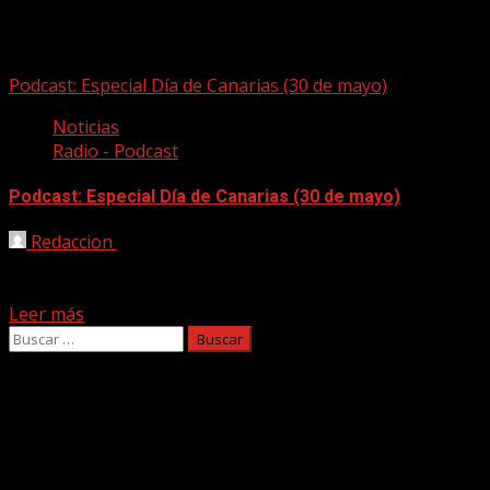
masaki
Podcast: Especial Día de Canarias (30 de mayo)
Noticias
Radio - Podcast
Podcast: Especial Día de Canarias (30 de mayo)
Redaccion
30/05/2025
Coincidiendo con la celebración del Día de Canarias (30 de
mayo) celebramos la música de varios compositores...
Leer más
Buscar:
Facebook