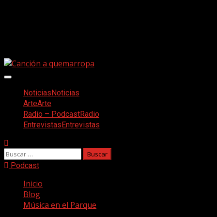
Saltar
Facebook
al
Twitter
contenido
Youtube
Instagram
Menú
principal
Noticias
Noticias
Arte
Arte
Radio – Podcast
Radio
Entrevistas
Entrevistas
Buscar:
Podcast
Inicio
Blog
Música en el Parque