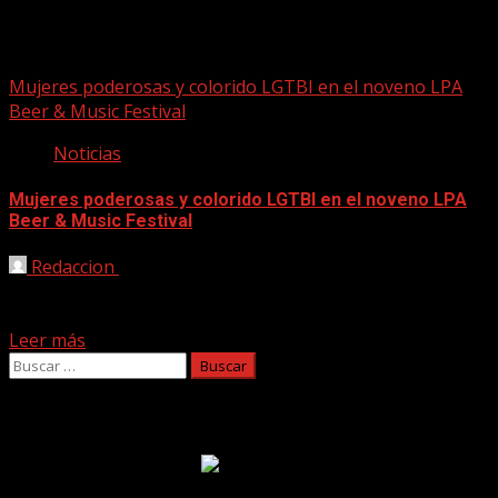
Nathalie Noppe
Mujeres poderosas y colorido LGTBI en el noveno LPA
Beer & Music Festival
Noticias
Mujeres poderosas y colorido LGTBI en el noveno LPA
Beer & Music Festival
Redaccion
15/09/2022
La grandeza en el escenario de Maika Makovski, la
energía de Sandra Delaporte, Nathalie Noppe al frente...
Leer más
Buscar:
Facebook