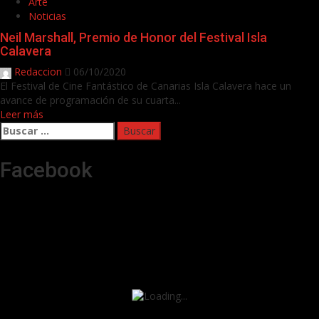
Arte
Noticias
Neil Marshall, Premio de Honor del Festival Isla
Calavera
Redaccion
06/10/2020
El Festival de Cine Fantástico de Canarias Isla Calavera hace un
avance de programación de su cuarta...
Leer más
Buscar:
Facebook