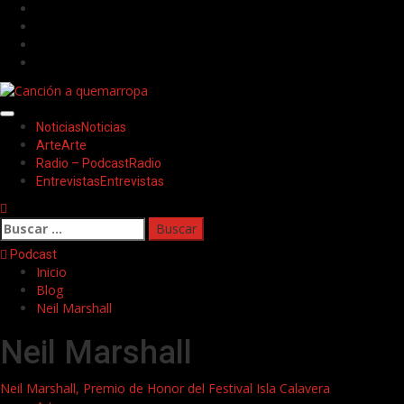
Saltar
Facebook
al
Twitter
contenido
Youtube
Instagram
Menú
Noticias
Noticias
principal
Arte
Arte
Radio – Podcast
Radio
Entrevistas
Entrevistas
Buscar:
Podcast
Inicio
Blog
Neil Marshall
Neil Marshall
Neil Marshall, Premio de Honor del Festival Isla Calavera