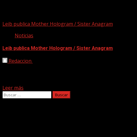
Neue Numeral
Leib publica Mother Hologram / Sister Anagram
Noticias
Leib publica Mother Hologram / Sister Anagram
Redaccion
06/04/2023
Durante cuatro años, Leib ha estado investigando
persistentemente el sonido de su banda, jugando con
nuevas texturas...
Leer más
Buscar:
Facebook