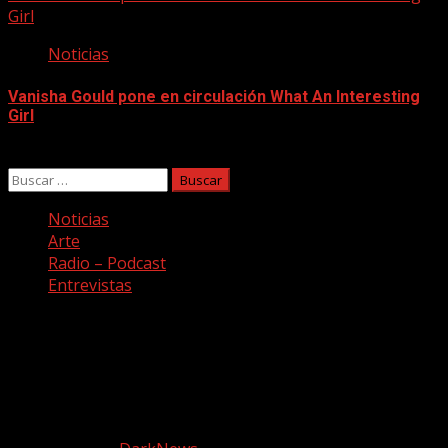
Girl
Noticias
Vanisha Gould pone en circulación What An Interesting
Girl
06/08/2026
Buscar:
Noticias
Arte
Radio – Podcast
Entrevistas
Facebook
Twitter
Youtube
Instagram
Copyright © Todos los derechos reservados. Canción a