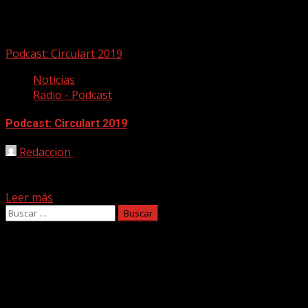
Octavio Abeláez
Podcast: Circulart 2019
Noticias
Radio - Podcast
Podcast: Circulart 2019
Redaccion
14/11/2019
Nuevo episodio de Canción a quemarropa, emitido en
Canarias Radio, la emisora pública de las Islas Canarias....
Leer más
Buscar:
Facebook