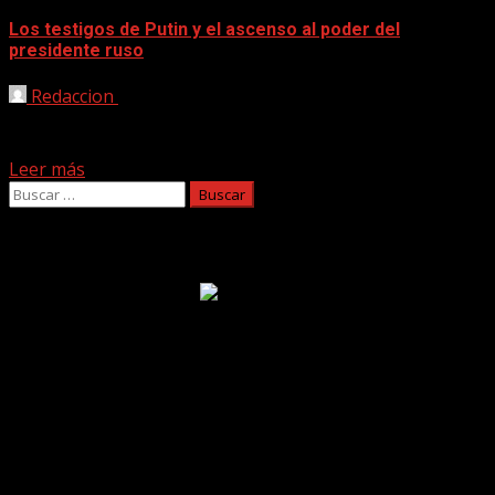
Los testigos de Putin y el ascenso al poder del
presidente ruso
Redaccion
28/01/2020
Las últimas proyecciones del Documental del Mes
tendrán lugar en Gran Canaria y Tenerife y en esta...
Leer más
Buscar:
Facebook