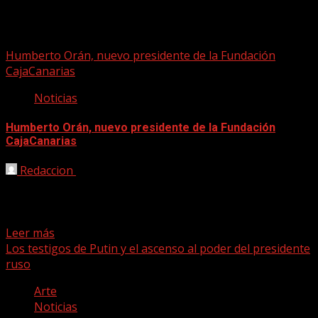
Presidente
Humberto Orán, nuevo presidente de la Fundación
CajaCanarias
Noticias
Humberto Orán, nuevo presidente de la Fundación
CajaCanarias
Redaccion
30/12/2025
Humberto Orán, presidente ejecutivo y fundador de
MUSIESPAÑA, ha sido elegido por el patronato de la
entidad...
Leer más
Los testigos de Putin y el ascenso al poder del presidente
ruso
Arte
Noticias