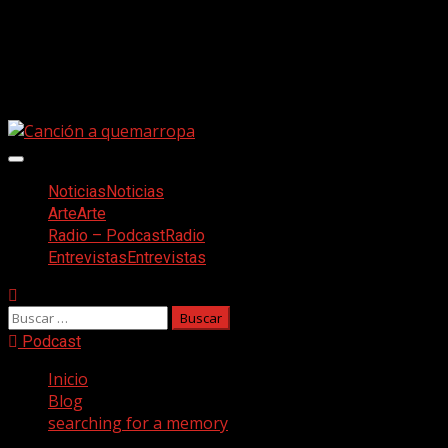
Saltar
Facebook
al
Twitter
contenido
Youtube
Instagram
Menú
principal
Noticias
Noticias
Arte
Arte
Radio – Podcast
Radio
Entrevistas
Entrevistas
Buscar:
Podcast
Inicio
Blog
searching for a memory