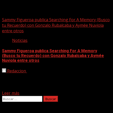
searching for a memory
Sammy Figueroa publica Searching For A Memory (Busco
tu Recuerdo) con Gonzalo Rubalcaba y Aymée Nuviola
entre otros
Noticias
Sammy Figueroa publica Searching For A Memory
(Busco tu Recuerdo) con Gonzalo Rubalcaba y Aymée
Nuviola entre otros
Redaccion
20/06/2023
Ashé Records se complace en anunciar el lanzamiento
de Searching for a Memory (Busco Tu Recuerdo), un
notable álbum...
Leer más
Buscar:
Facebook