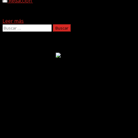
Redaccion
12/01/2021
Shinova siguen empeñados en hacer de 2021 un año
especial. El grupo vizcaíno continúa desgranando el que...
Leer más
Buscar:
Facebook