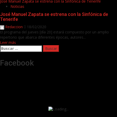
José Manuel Zapata se estrena con la Sinfónica de Tenerife
Noticias
José Manuel Zapata se estrena con la Sinfónica de
Tenerife
Redaccion
18/02/2020
El programa del jueves [día 20] estará compuesto por un amplio
repertorio que abarca diferentes épocas, autores...
Leer más
Buscar:
Facebook