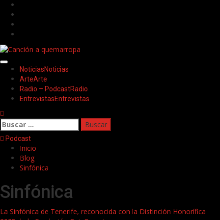
Saltar
Facebook
al
Twitter
contenido
Youtube
Instagram
Menú
Noticias
Noticias
principal
Arte
Arte
Radio – Podcast
Radio
Entrevistas
Entrevistas
Buscar:
Podcast
Inicio
Blog
Sinfónica
Sinfónica
La Sinfónica de Tenerife, reconocida con la Distinción Honorífica