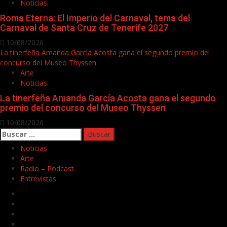
Noticias
Roma Eterna: El Imperio del Carnaval, tema del
Carnaval de Santa Cruz de Tenerife 2027
10/08/2026
La tinerfeña Amanda García Acosta gana el segundo premio del
concurso del Museo Thyssen
Arte
Noticias
La tinerfeña Amanda García Acosta gana el segundo
premio del concurso del Museo Thyssen
10/08/2026
Buscar:
Noticias
Arte
Radio – Podcast
Entrevistas
Facebook
Twitter
Youtube
Instagram