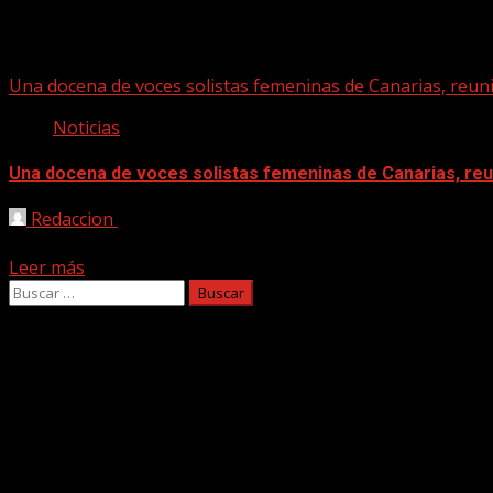
solistas féminas
Una docena de voces solistas femeninas de Canarias, reuni
Noticias
Una docena de voces solistas femeninas de Canarias, reun
Redaccion
09/09/2022
La Plaza de Sintes de Teror acoge el día 10 de septiembre, a 
Leer más
Buscar:
Facebook