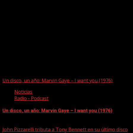
Puede que te hayas perdido
Un disco, un año: Marvin Gaye – I want you (1976)
Noticias
Radio - Podcast
Un disco, un año: Marvin Gaye – I want you (1976)
09/08/2026
John Pizzarelli tributa a Tony Bennett en su último disco