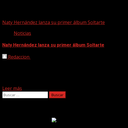
Soltarte
Naty Hernández lanza su primer álbum Soltarte
Noticias
Naty Hernández lanza su primer álbum Soltarte
Redaccion
21/07/2023
La talentosa multi-instrumentista, compositora
y productora colombiana; Naty Hernández, está lista para
cautivar con el lanzamiento de su primer álbum de
estudio que lleva por título Soltarte....
Leer más
Buscar:
Facebook