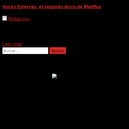
Voces Externas, el segundo disco de Melifluo
Redaccion
12/03/2025
Melifluo, la banda liderada por miembros de
Supersubmarina y Casasola, presenta su segundo
álbum, Voces Externas Con una...
Leer más
Buscar:
Facebook