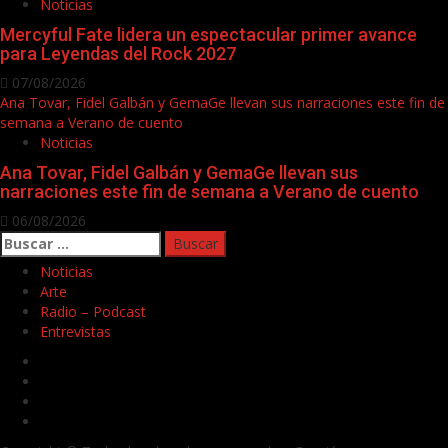
Noticias
Mercyful Fate lidera un espectacular primer avance
para Leyendas del Rock 2027
07/08/2026
Ana Tovar, Fidel Galbán y GemaGe llevan sus narraciones este fin de
semana a Verano de cuento
Noticias
Ana Tovar, Fidel Galbán y GemaGe llevan sus
narraciones este fin de semana a Verano de cuento
06/08/2026
Buscar:
Noticias
Arte
Radio – Podcast
Entrevistas
Facebook
Twitter
Youtube
Instagram