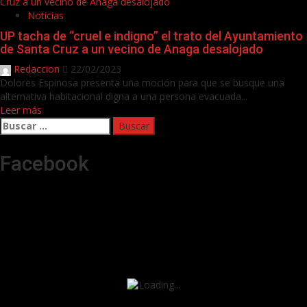
Cruz a un vecino de Anaga desalojado
Noticias
UP tacha de “cruel e indigno” el trato del Ayuntamiento
de Santa Cruz a un vecino de Anaga desalojado
Redaccion
22/02/2023
Dolores Espinosa presenta una moción para que se busque una
alternativa habitacional digna a una persona evacuada...
Leer más
Buscar:
Facebook