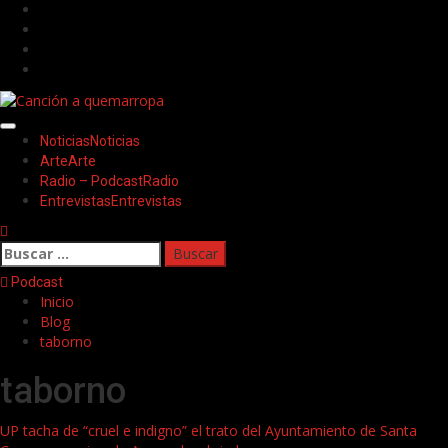
Saltar
Facebook
al
Twitter
contenido
Youtube
Instagram
Menú
Noticias
Noticias
principal
Arte
Arte
Radio – Podcast
Radio
Entrevistas
Entrevistas
Buscar:
Podcast
Inicio
Blog
taborno
taborno
UP tacha de “cruel e indigno” el trato del Ayuntamiento de Santa