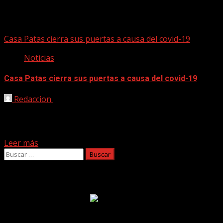
templo
Casa Patas cierra sus puertas a causa del covid-19
Noticias
Casa Patas cierra sus puertas a causa del covid-19
Redaccion
31/05/2020
El tablao flamenco madrileño, uno de los más
importantes templos del estilo a nivel mundial, es
inviable...
Leer más
Buscar:
Facebook