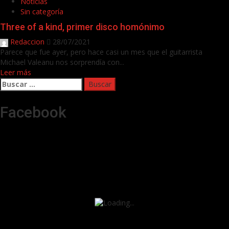
Noticias
Sin categoría
Three of a kind, primer disco homónimo
Redaccion
28/07/2021
Parece que fue ayer, pero hace casi un mes que el guitarrista
Michael Valeanu nos sorprendía con...
Leer más
Buscar:
Facebook