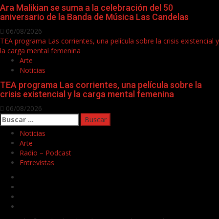
Ara Malikian se suma a la celebración del 50
aniversario de la Banda de Música Las Candelas
06/08/2026
TEA programa Las corrientes, una película sobre la crisis existencial y
la carga mental femenina
Arte
Noticias
TEA programa Las corrientes, una película sobre la
crisis existencial y la carga mental femenina
06/08/2026
Buscar:
Noticias
Arte
Radio – Podcast
Entrevistas
Facebook
Twitter
Youtube
Instagram