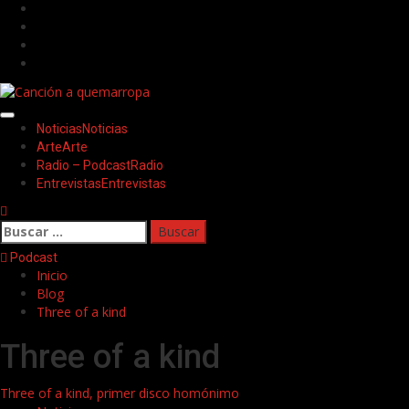
Saltar
Facebook
al
Twitter
contenido
Youtube
Instagram
Menú
Noticias
Noticias
principal
Arte
Arte
Radio – Podcast
Radio
Entrevistas
Entrevistas
Buscar:
Podcast
Inicio
Blog
Three of a kind
Three of a kind
Three of a kind, primer disco homónimo