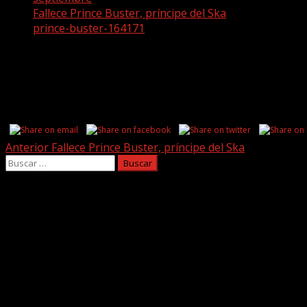
Fallece Prince Buster, príncipe del Ska
prince-buster-164171
prince-buster-164171
Share this...
Post
Anterior
Fallece Prince Buster, príncipe del Ska
Buscar:
navigation
Facebook