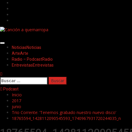
Saltar
Facebook
al
Twitter
contenido
Youtube
Instagram
Menú
Noticias
Noticias
principal
Arte
Arte
Radio – Podcast
Radio
Entrevistas
Entrevistas
Buscar:
Podcast
Inicio
2017
junio
Trio Corrente: ‘Tenemos grabado nuestro nuevo disco’
18765594_1428112090545593_1740967931720244035_n