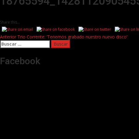
18765594_1428112090545
Share this...
Post
Anterior
Trio Corrente: ‘Tenemos grabado nuestro nuevo disco’
Buscar:
navigation
Facebook