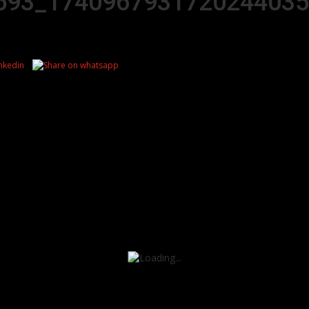
593_1740967931720244035