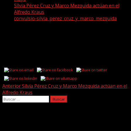
Sílvia Pérez Cruz y Marco Mezquida actúan en el
Alfredo Kraus
convulsio-silvia_perez_cruz_y_marco_mezquida
convulsio-
silvia_perez_cruz_y_marco_mezquida
Share this...
Post
Anterior
Sílvia Pérez Cruz y Marco Mezquida actúan en el
Alfredo Kraus
navigation
Buscar:
Facebook