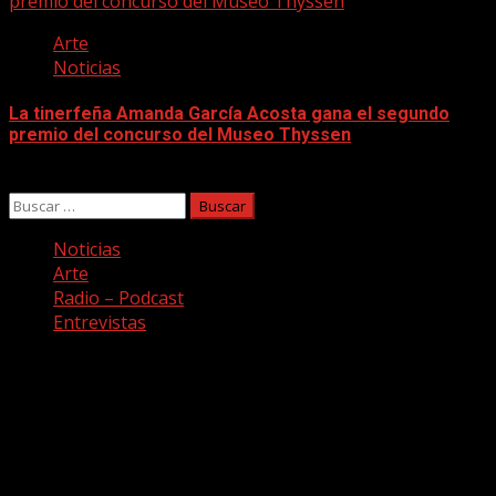
premio del concurso del Museo Thyssen
Arte
Noticias
La tinerfeña Amanda García Acosta gana el segundo
premio del concurso del Museo Thyssen
10/08/2026
Buscar:
Noticias
Arte
Radio – Podcast
Entrevistas
Facebook
Twitter
Youtube
Instagram
Copyright © Todos los derechos reservados. Canción a