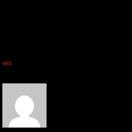
Seguridad y Emergencias y el Gobierno de Canarias. Esta
alianza no solo subraya el compromiso con la promoción
de Lanzarote, sino que también destaca su capacidad
para acoger eventos de talla mundial. En los próximos
días, la organización brindará más detalles sobre el
desarrollo de este evento histórico a través de sus redes
sociales oficiales y los medios de comunicación.
Foto: promocional
web
About The Author