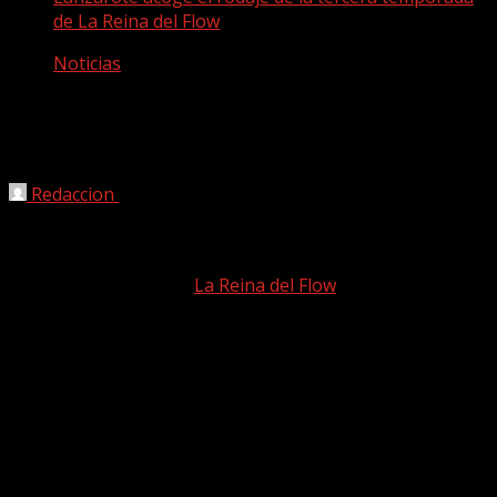
de La Reina del Flow
Noticias
Lanzarote acoge el rodaje de la tercera
temporada de La Reina del Flow
Redaccion
11/01/2025
Lanzarote será el escenario del rodaje de una parte de la
tercera temporada de
La Reina del Flow
, la serie de habla
hispana más vista a nivel mundial dentro de la plataforma
Netflix.
Este hito marca la primera vez que la producción cruza
las fronteras de Latinoamérica para grabar en Europa,
consolidando a la isla conejera como un epicentro
internacional de la industria audiovisual. Desde su
estreno en 2018, La Reina del Flow ha cautivado a