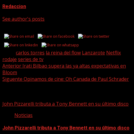
Redaccion
See author's posts
Share this...
Tags:
carlos torres
la reina del flow
Lanzarote
Netflix
rodaje
series de tv
Post
Anterior
Irati Bilbao supera las ya altas expectativas en
Bloom
navigation
Siguente
Opinamos de cine: Oh Canada de Paul Schrader
Historias relacionadas
John Pizzarelli tributa a Tony Bennett en su último disco
Noticias
John Pizzarelli tributa a Tony Bennett en su último disco