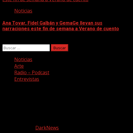
Noticias
Ana Tovar, Fidel Galbán y GemaGe llevan sus
narraciones este fin de semana a Verano de cuento
06/08/2026
Buscar:
Noticias
Arte
Radio – Podcast
Entrevistas
Facebook
Twitter
Youtube
Instagram
Copyright © Todos los derechos reservados. Canción a
quemarropa
|
DarkNews
por AF themes.