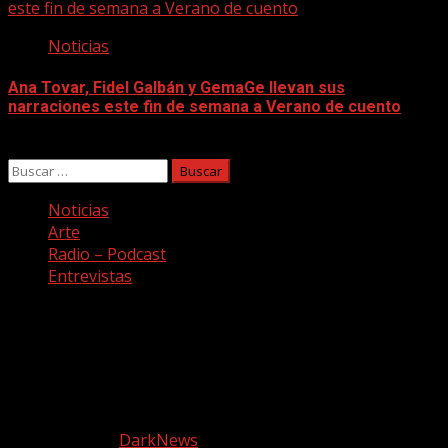
este fin de semana a Verano de cuento
Noticias
Ana Tovar, Fidel Galbán y GemaGe llevan sus
narraciones este fin de semana a Verano de cuento
06/08/2026
Buscar:
Noticias
Arte
Radio – Podcast
Entrevistas
Facebook
Twitter
Youtube
Instagram
Copyright © Todos los derechos reservados. Canción a
quemarropa
|
DarkNews
por AF themes.