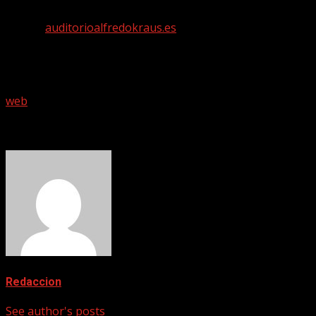
Las localidades pueden adquirirse a través de la
página
auditorioalfredokraus.es
, así como en la taquilla
del Auditorio Alfredo Kraus, de 16:00 a 21:00 h de lunes a
viernes, y en la taquilla del Teatro Pérez Galdós, de 10:00
a 13:00 h, también de lunes a viernes.
web
About The Author
Redaccion
See author's posts