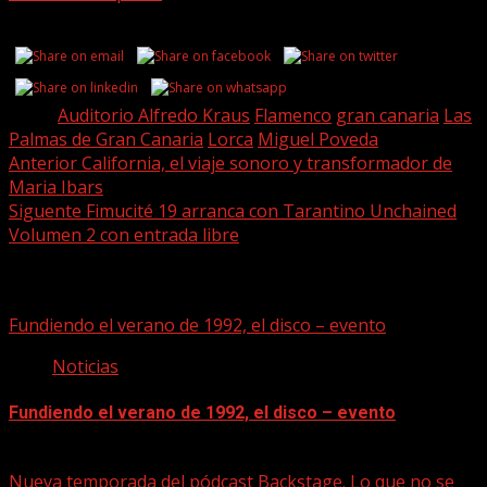
Share this...
Tags:
Auditorio Alfredo Kraus
Flamenco
gran canaria
Las
Palmas de Gran Canaria
Lorca
Miguel Poveda
Post
Anterior
California, el viaje sonoro y transformador de
Maria Ibars
navigation
Siguente
Fimucité 19 arranca con Tarantino Unchained
Volumen 2 con entrada libre
Historias relacionadas
Fundiendo el verano de 1992, el disco – evento
Noticias
Fundiendo el verano de 1992, el disco – evento
07/08/2026
Nueva temporada del pódcast Backstage. Lo que no se