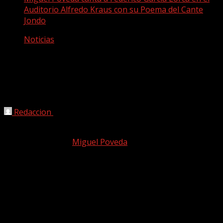
Auditorio Alfredo Kraus con su Poema del Cante
Jondo
Noticias
Miguel Poveda canta a Federico García
Lorca en el Auditorio Alfredo Kraus con
su Poema del Cante Jondo
Redaccion
05/06/2025
El cantaor catalán
Miguel Poveda
realiza este homenaje
al poeta andaluz este próximo 7 de junio, a las 20:00h, en
la Sala Sinfónica del Auditorio Alfredo Kraus
La gira
Poema del Cante Jondo
es un profundo homenaje a
la figura de Federico García Lorca y su poemario
homónimo