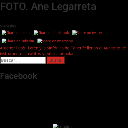
FOTO. Ane Legarreta
Share this...
Post
Anterior
Fetén Fetén y la Sinfónica de Tenerife llenan el Auditorio de
instrumentos insólitos y música popular
navigation
Buscar:
Facebook