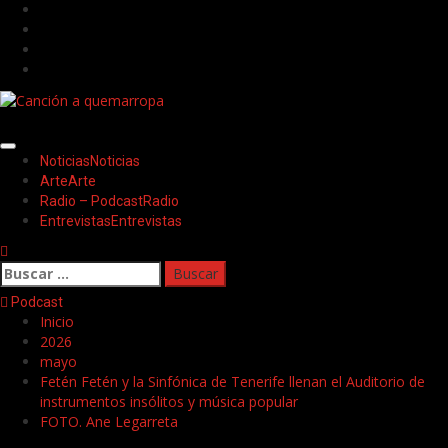
Saltar
Facebook
al
Twitter
contenido
Youtube
Instagram
Menú
Noticias
Noticias
principal
Arte
Arte
Radio – Podcast
Radio
Entrevistas
Entrevistas
Buscar:
Podcast
Inicio
2026
mayo
Fetén Fetén y la Sinfónica de Tenerife llenan el Auditorio de
instrumentos insólitos y música popular
FOTO. Ane Legarreta