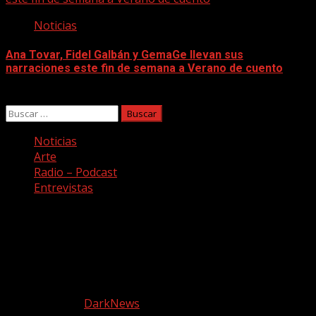
Noticias
Ana Tovar, Fidel Galbán y GemaGe llevan sus
narraciones este fin de semana a Verano de cuento
06/08/2026
Buscar:
Noticias
Arte
Radio – Podcast
Entrevistas
Facebook
Twitter
Youtube
Instagram
Copyright © Todos los derechos reservados. Canción a
quemarropa
|
DarkNews
por AF themes.