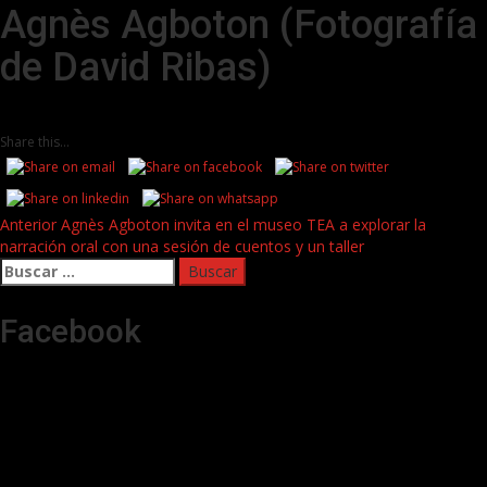
Agnès Agboton (Fotografía
de David Ribas)
Share this...
Post
Anterior
Agnès Agboton invita en el museo TEA a explorar la
narración oral con una sesión de cuentos y un taller
navigation
Buscar:
Facebook