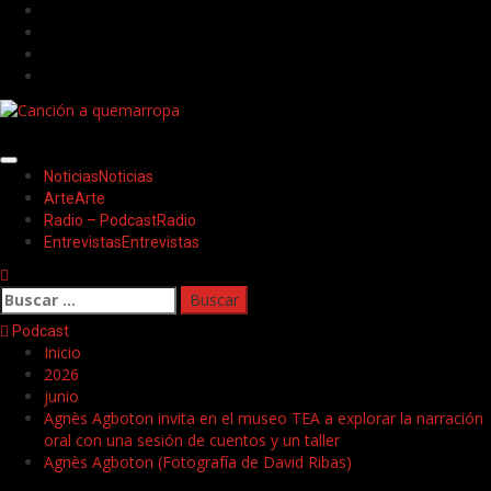
Saltar
Facebook
al
Twitter
contenido
Youtube
Instagram
Menú
Noticias
Noticias
principal
Arte
Arte
Radio – Podcast
Radio
Entrevistas
Entrevistas
Buscar:
Podcast
Inicio
2026
junio
Agnès Agboton invita en el museo TEA a explorar la narración
oral con una sesión de cuentos y un taller
Agnès Agboton (Fotografía de David Ribas)