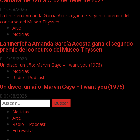
Carnaval de Santa Cruz de Tenerife 2027
10/08/2026
La tinerfeña Amanda García Acosta gana el segundo premio del
concurso del Museo Thyssen
Arte
Noticias
La tinerfeña Amanda García Acosta gana el segundo
premio del concurso del Museo Thyssen
10/08/2026
Un disco, un año: Marvin Gaye – I want you (1976)
Noticias
Radio - Podcast
Un disco, un año: Marvin Gaye – I want you (1976)
09/08/2026
Buscar:
Noticias
Arte
Radio – Podcast
Entrevistas
Facebook