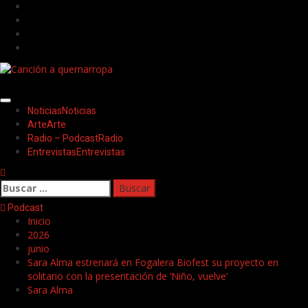
Saltar
Facebook
al
Twitter
contenido
Youtube
Instagram
Menú
Noticias
Noticias
principal
Arte
Arte
Radio – Podcast
Radio
Entrevistas
Entrevistas
Buscar:
Podcast
Inicio
2026
junio
Sara Alma estrenará en Fogalera Biofest su proyecto en
solitario con la presentación de ‘Niño, vuelve’
Sara Alma