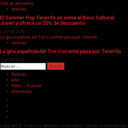
20% de descuento
Noticias
El Summer Pop Tenerife se suma al Bono Cultural
Joven y ofrece un 20% de descuento
09/08/2026
La gira española del Trio Corrente pasa por Tenerife
Noticias
La gira española del Trio Corrente pasa por Tenerife
08/08/2026
Buscar:
Noticias
Arte
Radio – Podcast
Entrevistas
Facebook
Twitter
Youtube
Instagram
Copyright © Todos los derechos reservados. Canción a quemarropa