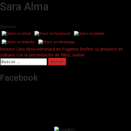
Sara Alma
Share this...
Post
Anterior
Sara Alma estrenará en Fogalera Biofest su proyecto en
solitario con la presentación de ‘Niño, vuelve’
navigation
Buscar:
Facebook