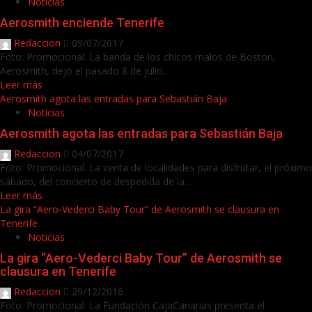
Noticias
Aerosmith enciende Tenerife
Redaccion
09/07/2017
Foto: Promocional. La banda de los chicos malos de Boston,
Aerosmith, dejó el pasado 8 de julio...
Leer más
Aerosmith agota las entradas para Sebastián Baja
Noticias
Aerosmith agota las entradas para Sebastián Baja
Redaccion
04/07/2017
Foto: Promocional. La venta de localidades para disfrutar, el próximo
sábado, del concierto de despedida de la...
Leer más
La gira “Aero-Vederci Baby Tour” de Aerosmith se clausura en
Tenerife
Noticias
La gira “Aero-Vederci Baby Tour” de Aerosmith se
clausura en Tenerife
Redaccion
29/12/2016
Foto: Promocional. La Fundación CajaCanarias presenta el