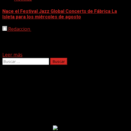
Nace el Festival Jazz Global Concerts de Fábrica La
Isleta para los miércoles de agosto
Redaccion
02/08/2023
El Festival Jazz Global Concerts incluye conciertos de
Calima Sextet, Alizulh, Marhands (Mar Vilaseca), Gerry
López Quintet,...
Leer más
Buscar:
Facebook