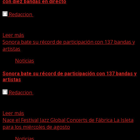
con diez bandas en directo
Redaccion
14/03/2024
La undécima edición Sonora Las Palmas de Gran Canaria
se decide su palmarés este fin de semana...
Leer más
Sonora bate su récord de participación con 137 bandas y
artistas
Noticias
Sonora bate su récord de participación con 137 bandas y
artistas
Redaccion
28/02/2024
Los proyectos finalistas en Sonora que actuarán en
directo en Espacio Miller el 15 y 16 de marzo son...
Leer más
Nace el Festival Jazz Global Concerts de Fábrica La Isleta
para los miércoles de agosto
Noticias