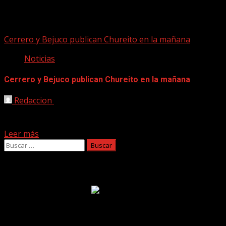
Carrero
Cerrero y Bejuco publican Chureito en la mañana
Noticias
Cerrero y Bejuco publican Chureito en la mañana
Redaccion
24/09/2021
El último año Cerrero ha dedicado gran parte de su
tiempo a la producción musical y dirección...
Leer más
Buscar:
Facebook