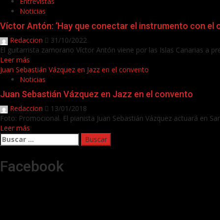
Entrevistas
Noticias
Víctor Antón: ‘Hay que conectar el instrumento con el o
Redaccion
31/10/2022
El guitarrista zamorano Víctor Antón viene por las Islas Canarias a pre
Leer más
Juan Sebastián Vázquez en Jazz en el convento
Noticias
Juan Sebastián Vázquez en Jazz en el convento
Redaccion
13/01/2018
Foto: Promocional. El pianista Juan Sebastián Vázquez actuará en San
Leer más
Buscar:
Facebook