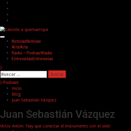
Saltar
Facebook
al
Twitter
contenido
Youtube
Instagram
Menú
Noticias
Noticias
principal
Arte
Arte
Radio – Podcast
Radio
Entrevistas
Entrevistas
Buscar:
Podcast
Inicio
Blog
Juan Sebastián Vázquez
Juan Sebastián Vázquez
Víctor Antón: ‘Hay que conectar el instrumento con el oído’