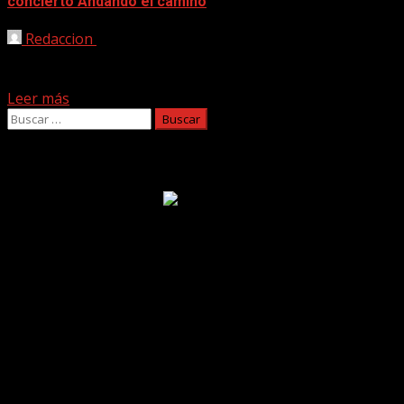
concierto Andando el camino
Redaccion
04/04/2024
Mingo Quintana, que vive por y para la música como
autor, intérprete y profesor, desde hace un...
Leer más
Buscar:
Facebook