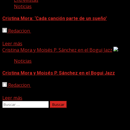
Entrevistas
Noticias
Cristina Mora: ‘Cada canción parte de un sueño’
Redaccion
07/02/2017
Foto: Larisa López. ‘Heart Landscapes’ (Unquiet Records, 20
Leer más
Cristina Mora y Moisés P. Sánchez en el Bogui Jazz
Noticias
Cristina Mora y Moisés P. Sánchez en el Bogui Jazz
Redaccion
20/03/2016
Dos de los músicos más personales y creativos de la escena j
Leer más
Buscar:
Facebook