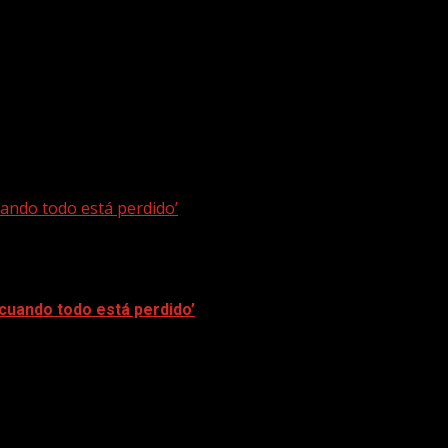
la emisora pública de las Islas Canarias. En...
uando todo está perdido’
 cuando todo está perdido’
hez Project. El trabajo que presenta el...