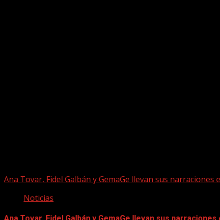
Puede que te hayas perdido
Ana Tovar, Fidel Galbán y GemaGe llevan sus narraciones 
Noticias
Ana Tovar, Fidel Galbán y GemaGe llevan sus narraciones