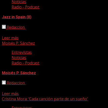
Noticias
Radio - Podcast
Jazz in Spain (II)
Redaccion
04/06/2018
Una nueva entrega de nuestro programa de radio, un contac
Leer más
Moisés P. Sánchez
Entrevistas
Noticias
Radio - Podcast
Moisés P. Sánchez
Redaccion
15/05/2017
Foto: Jaime Massieu. En esta nueva entrega de Canción a q
Leer más
Cristina Mora: ‘Cada canción parte de un sueño’