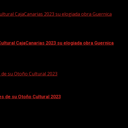
 en este asqueroso mundo. Así acababa...
Cultural CajaCanarias 2023 su elogiada obra Guernica
Cultural CajaCanarias 2023 su elogiada obra Guernica
, la pieza refleja la rabia, la ira y...
s de su Otoño Cultural 2023
es de su Otoño Cultural 2023
2023 estarán protagonizadas por, entre otros, las madrileñas