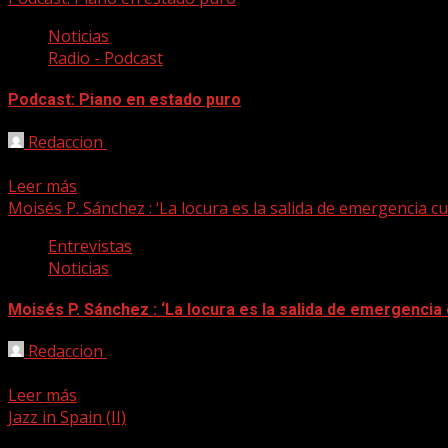
Noticias
Radio - Podcast
Podcast: Piano en estado puro
Redaccion
03/07/2020
Nuevo episodio de Canción a quemarropa en Canarias Radio, 
Leer más
Moisés P. Sánchez : ‘La locura es la salida de emergencia c
Entrevistas
Noticias
Moisés P. Sánchez : ‘La locura es la salida de emergencia
Redaccion
25/03/2020
There’s Always Madness es el último disco de Moisés P. Sánc
Leer más
Jazz in Spain (II)