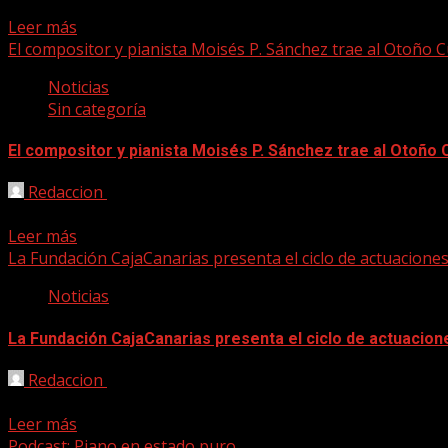
Buscad la belleza: es la única protesta que merece la pena
Leer más
El compositor y pianista Moisés P. Sánchez trae al Otoño 
Noticias
Sin categoría
El compositor y pianista Moisés P. Sánchez trae al Otoño 
Redaccion
29/09/2023
Guernica, lógicamente inspirada en el famoso cuadro de Picasso
Leer más
La Fundación CajaCanarias presenta el ciclo de actuacione
Noticias
La Fundación CajaCanarias presenta el ciclo de actuacion
Redaccion
18/07/2023
Las sesiones musicales de esta edición del Otoño Cultural 
Leer más
Podcast: Piano en estado puro