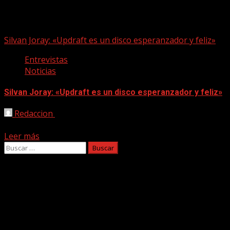
Nadav Erlich
Silvan Joray: «Updraft es un disco esperanzador y feliz»
Entrevistas
Noticias
Silvan Joray: «Updraft es un disco esperanzador y feliz»
Redaccion
05/12/2023
Todavía estamos impresionados con Updraft (Ubuntu Music, 
Leer más
Buscar:
Facebook