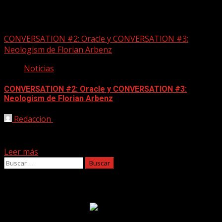
Neologism
CONVERSATION #2: Oracle y CONVERSATION #3:
Neologism de Florian Arbenz
Noticias
CONVERSATION #2: Oracle y CONVERSATION #3:
Neologism de Florian Arbenz
Redaccion
15/09/2021
Quizás conocido con más fuerza por su trabajo con el trío
Vein o por sus intervenciones con...
Leer más
Buscar:
Facebook