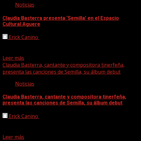
Noticias
Claudia Basterra presenta ‘Semilla’ en el Espacio
Cultural Aguere
Erick Canino
06/04/2021
Claudia Basterra presentará en directo la canciones de su
disco debut, ‘Semilla’, el próximo día 9 de...
Leer más
Claudia Basterra, cantante y compositora tinerfeña,
presenta las canciones de Semilla, su álbum debut
Noticias
Claudia Basterra, cantante y compositora tinerfeña,
presenta las canciones de Semilla, su álbum debut
Erick Canino
05/03/2021
‘Semilla’,el disco debut de Claudia Basterra, saldrá a la luz
el próximo 12 de marzo y podrá...
Leer más