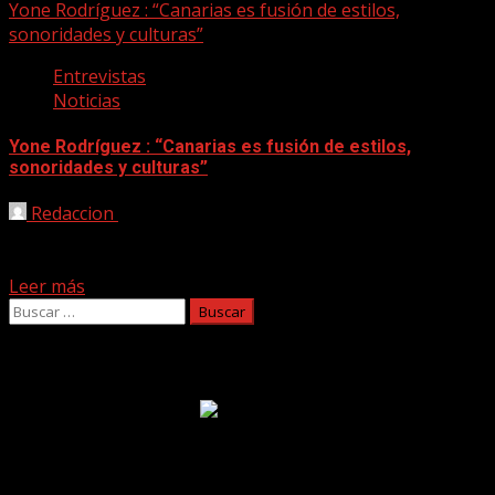
Yone Rodríguez : “Canarias es fusión de estilos,
sonoridades y culturas”
Entrevistas
Noticias
Yone Rodríguez : “Canarias es fusión de estilos,
sonoridades y culturas”
Redaccion
22/02/2021
Semilla (Folelé Producciones, 2020) es el último retoño del
timplista Yone Rodríguez (Agaete, 1987). En este trabajo...
Leer más
Buscar:
Facebook