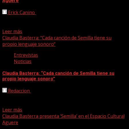
Aguere
Erick Canino
13/04/2021
Por Aída González Rossi El pasado 9 de abril, la
cantautora Claudia Basterra (Santa Cruz de Tenerife,...
Leer más
Claudia Basterra: “Cada canción de Semilla tiene su
propio lenguaje sonoro”
Entrevistas
Noticias
Claudia Basterra: “Cada canción de Semilla tiene su
propio lenguaje sonoro”
Redaccion
08/04/2021
Claudia Basterra presenta su nuevo grupo de canciones,
empaquetadas bajo el nombre de Semilla. Éste es un...
Leer más
Claudia Basterra presenta ‘Semilla’ en el Espacio Cultural
Aguere