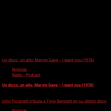
Puede que te hayas perdido
Un disco, un año: Marvin Gaye – I want you (1976)
Noticias
Radio - Podcast
Un disco, un año: Marvin Gaye – I want you (1976)
09/08/2026
John Pizzarelli tributa a Tony Bennett en su último disco
Noticias