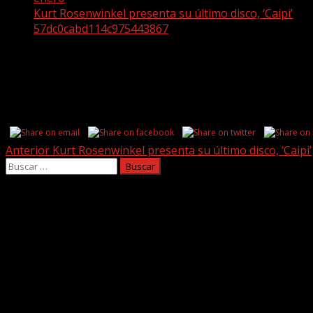
Kurt Rosenwinkel presenta su último disco, ‘Caipi’
57dc0cabd114c975443867
57dc0cabd114c975443867
Share this...
Post
Anterior
Kurt Rosenwinkel presenta su último disco, ‘Caipi’
Buscar:
navigation
Facebook