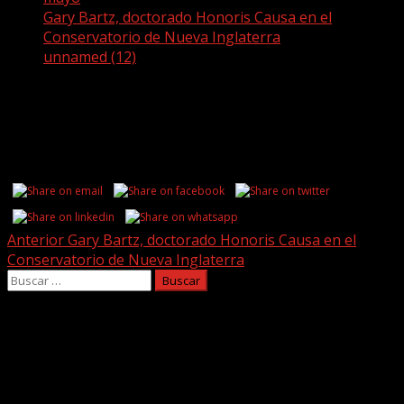
Gary Bartz, doctorado Honoris Causa en el
Conservatorio de Nueva Inglaterra
unnamed (12)
unnamed (12)
Share this...
Post
Anterior
Gary Bartz, doctorado Honoris Causa en el
Conservatorio de Nueva Inglaterra
navigation
Buscar:
Facebook