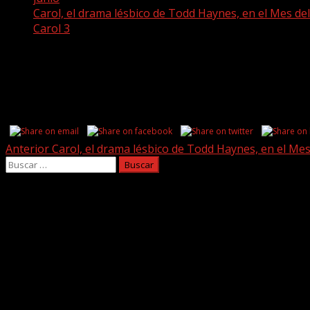
Carol, el drama lésbico de Todd Haynes, en el Mes de
Carol 3
Carol 3
Share this...
Post
Anterior
Carol, el drama lésbico de Todd Haynes, en el Mes
Buscar:
navigation
Facebook