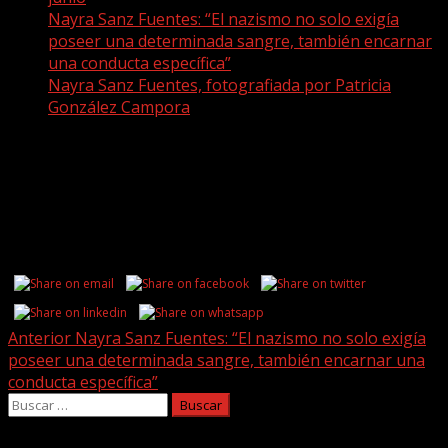
Nayra Sanz Fuentes: “El nazismo no solo exigía
poseer una determinada sangre, también encarnar
una conducta específica”
Nayra Sanz Fuentes, fotografiada por Patricia
González Campora
Nayra Sanz Fuentes, fotografiada por
Patricia González Campora
Share this...
Post
Anterior
Nayra Sanz Fuentes: “El nazismo no solo exigía
poseer una determinada sangre, también encarnar una
navigation
conducta específica”
Buscar: