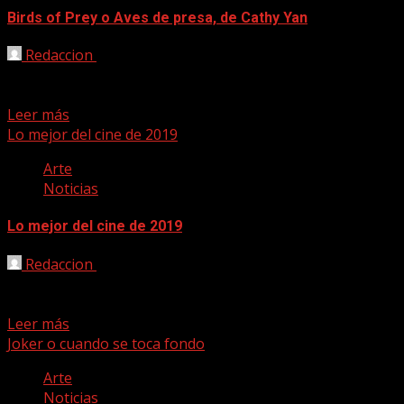
Birds of Prey o Aves de presa, de Cathy Yan
Redaccion
27/02/2020
Birds of Prey o Aves de presa, o La fantabulosa historia
de Harley Quinn, – o cualquier...
Leer más
Lo mejor del cine de 2019
Arte
Noticias
Lo mejor del cine de 2019
Redaccion
26/12/2019
En el mes de diciembre suele ser tradicional hacer
recuento de lo que ha sucedido en el...
Leer más
Joker o cuando se toca fondo
Arte
Noticias