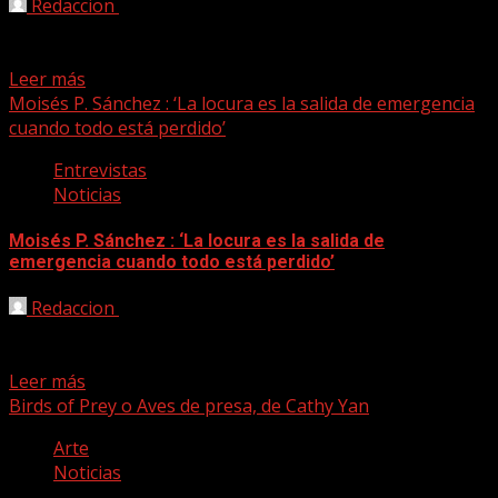
Redaccion
19/05/2020
Nueva edición de En Cuarentena, en concreto el octavo,
nuestro programa de cine. Hoy tomamos contacto y...
Leer más
Moisés P. Sánchez : ‘La locura es la salida de emergencia
cuando todo está perdido’
Entrevistas
Noticias
Moisés P. Sánchez : ‘La locura es la salida de
emergencia cuando todo está perdido’
Redaccion
25/03/2020
There’s Always Madness es el último disco de Moisés P.
Sánchez Project. El trabajo que presenta el...
Leer más
Birds of Prey o Aves de presa, de Cathy Yan
Arte
Noticias