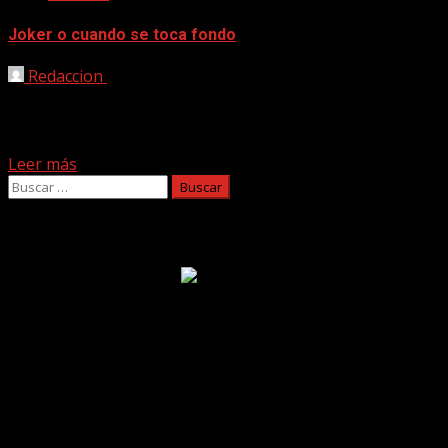
Joker o cuando se toca fondo
Redaccion
13/10/2019
Excelente nueva película del director Todd Phillips,
protagonizada por Joaquin Phoenix y que responde por
el nombre...
Leer más
Buscar:
Facebook